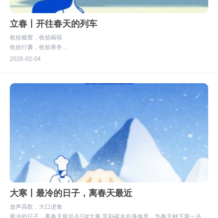
立春丨开往春天的列车
收拾被窝，收拾碗筷
收拾行囊，收拾寒冬
这趟开往春天的列车
2026
02-04
终点站是 故乡
#李与白·早餐哲学#
大寒丨最冷的日子，离春天最近
放声高歌，大口进食
最冷的日子，离春天最近今日#大寒 宜补碳水在身体里，为春天种下第一丛暖