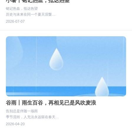
小暑丨铭记热血，抵达热望
铭记热血，抵达热望
历史与未来在同一个夏天涅槃
暴雨之后，终有麦浪千层
2026
07-07
#有家的地方就有李与白
谷雨丨雨生百谷，再相见已是风吹麦浪
告别总是伴随一场雨
季节流转，人无法永远留在春天
好在雨生百谷
2026
04-20
再相见，已是风吹麦浪