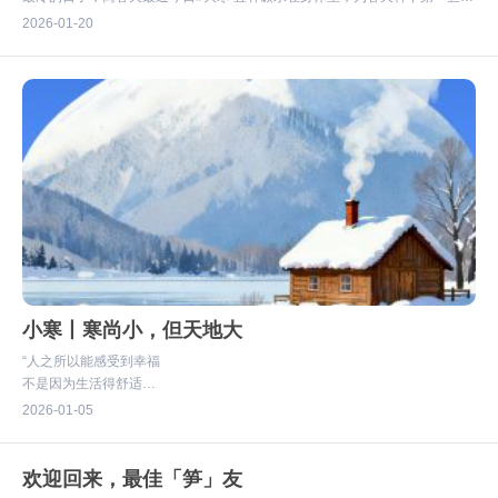
#有家的地方就有李与白
2026
01-20
小寒丨寒尚小，但天地大
“人之所以能感受到幸福
不是因为生活得舒适
而是因为生活得有希望”
2026
01-05
寒尚小，但天地大
#有家的地方就有李与白
欢迎回来，最佳「笋」友