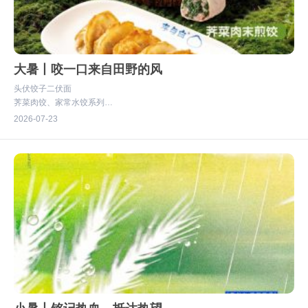
大暑丨咬一口来自田野的风
头伏饺子二伏面
荠菜肉饺、家常水饺系列
成都区域 清鲜上线
2026
07-23
咬一口来自田野的风
#有家的地方就有李与白