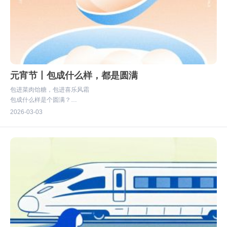
元宵节丨包成什么样，都是圆满
包进菜肉饴糖，包进喜乐风霜
包成什么样是个圆满？
咱自己说了算
2026
03-03
#新年第一圆
#有家的地方就有李与白