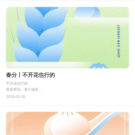
#有家的地方就有李与白
春分丨不开花也行的
不开花也行的
葱苗翠绿，麦子抽芽
花香是复苏的布告
2026
03-20
草木的气息，也是春天
#有家的地方就有李与白