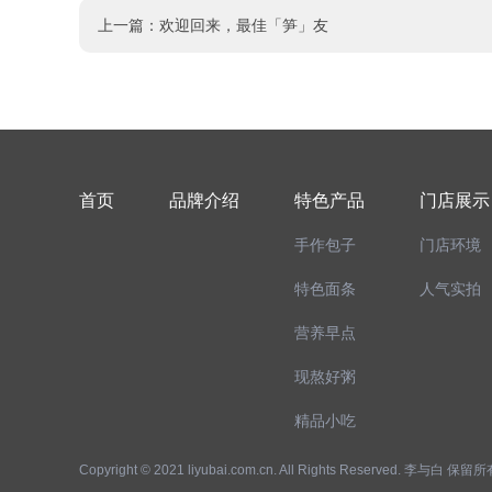
上一篇：
欢迎回来，最佳「笋」友
首页
品牌介绍
特色产品
门店展示
手作包子
门店环境
特色面条
人气实拍
营养早点
现熬好粥
精品小吃
Copyright © 2021 liyubai.com.cn. All Rights Reserved. 李与白 