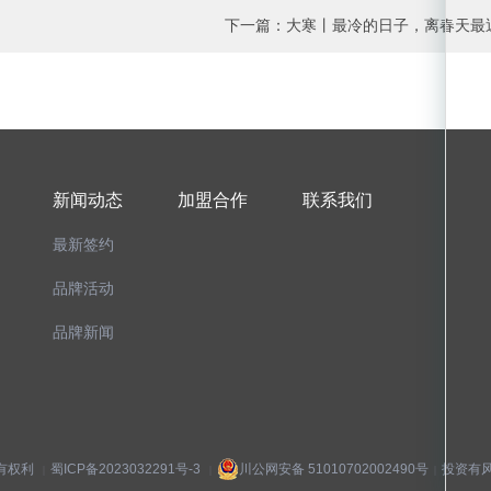
下一篇：
大寒丨最冷的日子，离春天最
新闻动态
加盟合作
联系我们
最新签约
品牌活动
品牌新闻
保留所有权利
蜀ICP备2023032291号-3
川公网安备 51010702002490号
投资有风
|
|
|